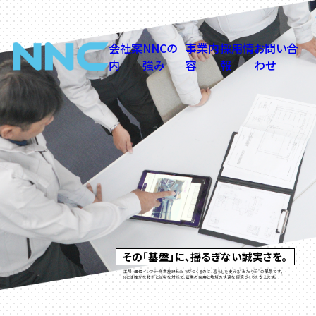
会社案
NNCの
事業内
採用情
お問い合
内
強み
容
報
わせ
その「基盤」に、揺るぎない誠実さを。
工場・通信インフラ・商業施設――私たちがつくるのは、暮らしを支える“当たり前”の風景です。
NNCは確かな技術と誠実な対話で、産業の発展と地域の快適な環境づくりを支えます。